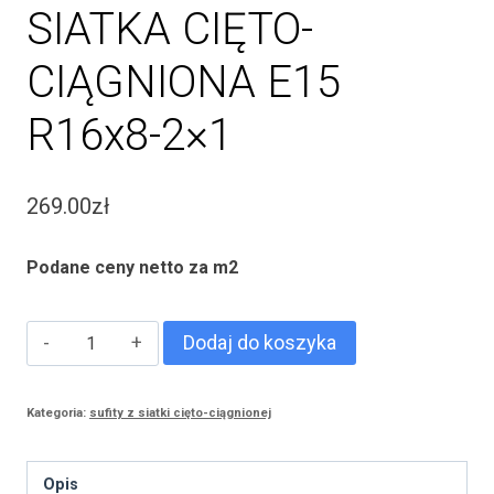
SIATKA CIĘTO-
CIĄGNIONA E15
R16x8-2×1
269.00
zł
Podane ceny netto za m2
ilość
Dodaj do koszyka
SIATKA
CIĘTO-
Kategoria:
sufity z siatki cięto-ciągnionej
CIĄGNIONA
E15
Opis